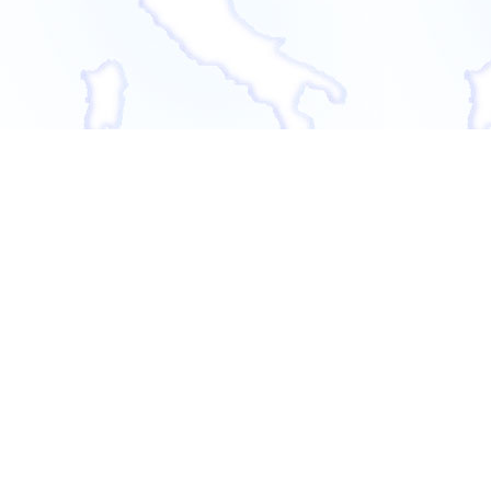
Porta d'Italia
Giorgio
Barberi
Squarotti