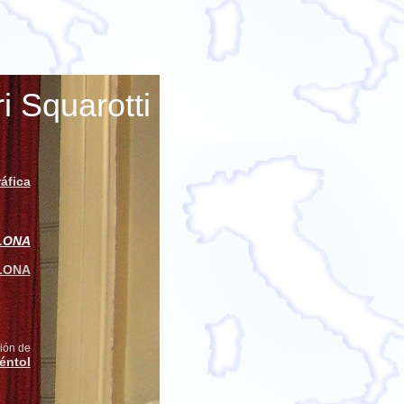
i Squarotti
áfica
LONA
LONA
ión de
éntol