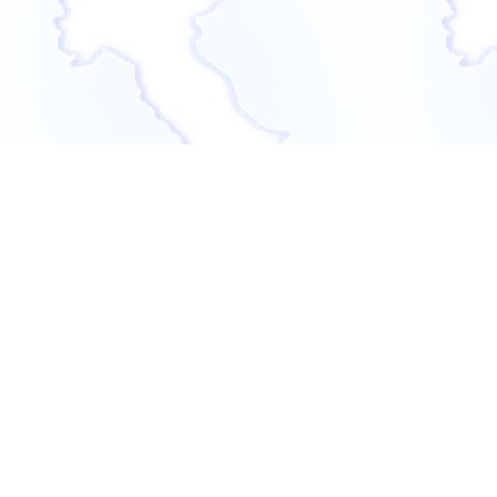
Liliana Ugolini
nac
Ha publicado los si
Porta d'Italia
Il Punto
(1980),
La
Bestiario
(1995),
F
elementi
(1996),
L
(1998),
Una stori
Pellegrinaggio c
(con Maria Pia Mos
Palcoscenico
(20