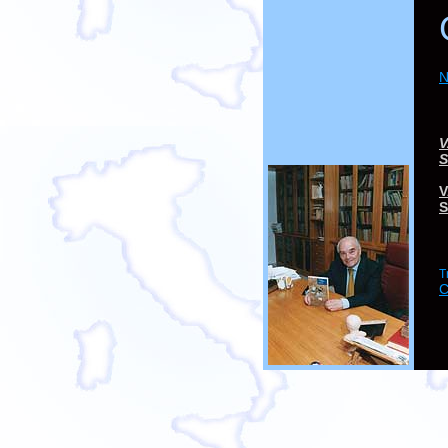
N
V
S
V
S
T
C