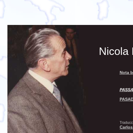
Nicola
Nota b
PASSA
PASAD
Traducc
Carlos