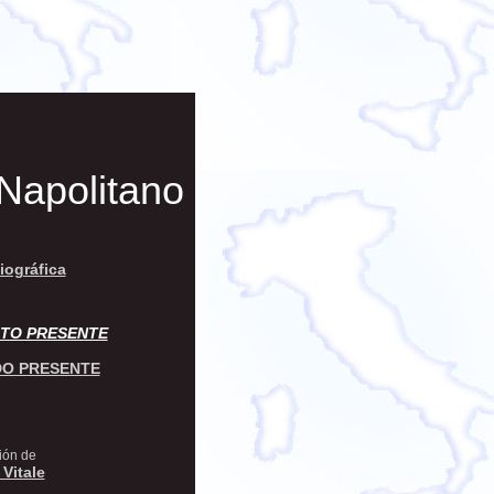
 Napolitano
iográfica
TO PRESENTE
O PRESENTE
ión de
 Vitale