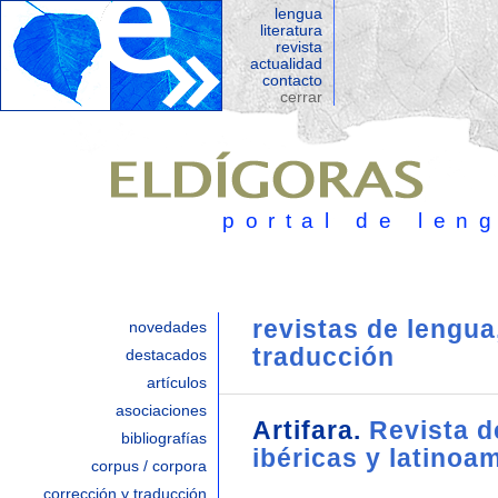
lengua
literatura
revista
actualidad
contacto
portal de lengua
cerrar
ELDyELE
portal de literatura
porta d'Italia
portal de len
poèmes
revista EOM
revistas de lengua,
eda
|
arte & más
novedades
traducción
destacados
desde el Jazz
|
de 
artículos
asociaciones
noticias culturales
Artifara.
Revista d
bibliografías
concursos literari
ibéricas y latinoa
corpus / corpora
la otra puerta
corrección y traducción