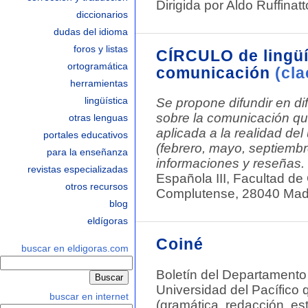
Dirigida por Aldo Ruffinatto
diccionarios
contacto
dudas del idioma
accesibilidad
foros y listas
CÍRCULO de lingüís
interiores
ortogramática
comunicación
(cla
herramientas
lingüística
Se propone difundir en di
sobre la comunicación que
otras lenguas
aplicada a la realidad de
portales educativos
(febrero, mayo, septiembr
para la enseñanza
informaciones y reseñas.
revistas especializadas
Española III, Facultad de 
otros recursos
Complutense, 28040 Madr
blog
eldígoras
Coiné
buscar en eldigoras.com
Boletín del Departament
Universidad del Pacífico q
buscar en internet
(gramática, redacción, esti