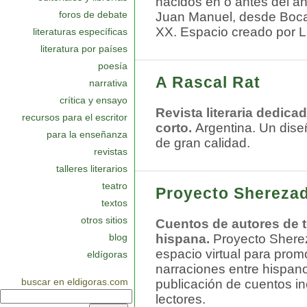
nacidos en o antes del 
foros de debate
Juan Manuel, desde Bocacc
contacto
XX. Espacio creado por L
literaturas específicas
accesibilidad
literatura por países
interiores
poesía
A Rascal Rat
narrativa
crítica y ensayo
Revista literaria dedica
recursos para el escritor
corto.
Argentina. Un dis
para la enseñanza
de gran calidad.
revistas
talleres literarios
teatro
Proyecto Shereza
textos
otros sitios
Cuentos de autores de 
hispana.
Proyecto Shere
blog
espacio virtual para prom
eldígoras
narraciones entre hispan
publicación de cuentos in
buscar en eldigoras.com
lectores.