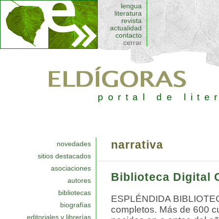
lengua
literatura
revista
actualidad
contacto
portal de lengua
cerrar
ELDyELE
portal de literatura
porta d'Italia
portal de lite
poèmes
revista EOM
narrativa
eda
|
arte & más
novedades
sitios destacados
desde el Jazz
|
de 
asociaciones
Biblioteca Digital
autores
noticias culturales
bibliotecas
concursos literari
ESPLÉNDIDA BIBLIOTECA:
biografías
completos. Más de 600 cu
la otra puerta
editoriales y librerías